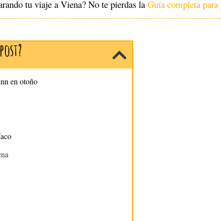
arando tu viaje a Viena? No te pierdas la
Guía completa para 
post?
unn en otoño
íaco
ena