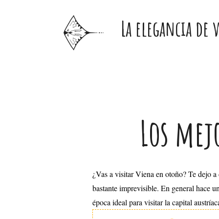
Ir
La elegancia de 
al
contenido
Navegación
Los mej
de
entradas
¿Vas a visitar Viena en otoño? Te dejo a
bastante imprevisible. En general hace u
época ideal para visitar la capital austríac