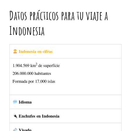
2
1.904.569 km
de superfície
206.000.000 habitantes
Formada por 17.000 islas
Idioma
Enchufes en Indonesia
Visado
Hora local
Religión en Indonesia
Vuelos en Indonesia