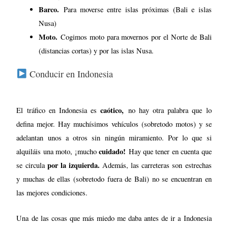
caótico,
El tráfico en Indonesia es
no hay otra palabra que lo
defina mejor. Hay muchísimos vehículos (sobretodo motos) y se
adelantan unos a otros sin ningún miramiento. Por lo que si
cuidado!
alquiláis una moto, ¡mucho
Hay que tener en cuenta que
por la izquierda.
se circula
Además, las carreteras son estrechas
y muchas de ellas (sobretodo fuera de Bali) no se encuentran en
las mejores condiciones.
Una de las cosas que más miedo me daba antes de ir a Indonesia
única
era pensar que había leído que en las islas Nusa, la
opción
moto
para moverse por libre es en
. Ni yo ni mi hermana habíamos
cogido nunca antes una moto, pero como yo soy cabezona hasta las
últimas consecuencias, decidí que quería ir por libre y así fue.
Tengo que reconocer que la moto da una tremenda libertad para
moverte a tu aire sin tener que depender de un conductor.
Finalmente, nosotras cogimos moto en zonas de Bali con poco