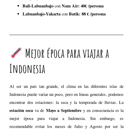
Indonesia
Al ser un país tan grande, el clima en las diferentes islas de
Indonesia puede variar un poco, pero en líneas generales, podemos
encontrar dos estaciones: la seca y la temporada de lluvias. La
estación seca
Mayo a Septiembre
va de
y en consecuencia es la
mejor época para viajar a Indonesia. Sin embargo, es
recomendable evitar los meses de Julio y Agosto por ser la
temporada alta, ya que está más masificado y los precios se
encarecen.
Igualmente, no os fiéis mucho de la denominada «temporada seca»
y llevad chubasquero por si acaso (os lo dice alguien que no lo
llevó y a quien le diluvió en la selva de Borneo y en Bali).