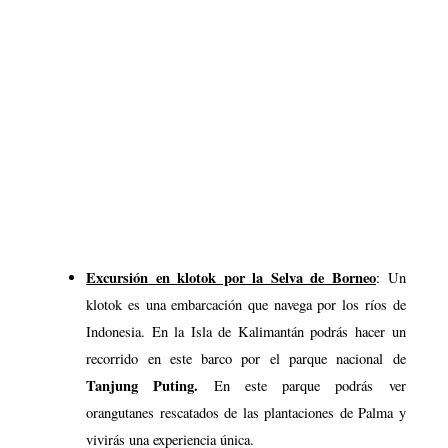
Excursión en klotok por la Selva de Borneo
: Un
klotok es una embarcación que navega por los ríos de
Indonesia. En la Isla de Kalimantán podrás hacer un
recorrido en este barco por el parque nacional de
Tanjung Puting.
En este parque podrás ver
orangutanes rescatados de las plantaciones de Palma y
vivirás una experiencia única.
Lee en este artículo todo sobre nuestra
Excursión en
klotok por la Selva de Borneo
.
Qué ver en la isla de Flores