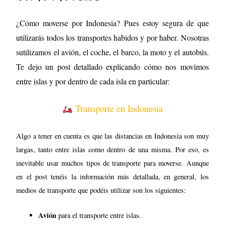
Transporte en Indonesia
Algo a tener en cuenta es que las distancias en Indonesia son muy
largas, tanto entre islas como dentro de una misma. Por eso, es
inevitable usar muchos tipos de transporte para moverse. Aunque
en el post tenéis la información más detallada, en general, los
medios de transporte que podéis utilizar son los siguientes:
Avión
para el transporte entre islas.
Taxi.
Blue
Los taxis oficiales en Indonesia son los de
Bird Group
. Los reconoceréis porque son coches de color
taxímetro.
azul y tienen
Para las distancias cortas entre
vuestro alojamiento y el aeropuerto, es lo que os saldrá
más barato.
Go-Jek
Otra opción es utilizar la aplicación
. Esta app se
utiliza muchísimo en Indonesia para pedir coches, motos e
incluso comida y suele salir más barato que un taxi.