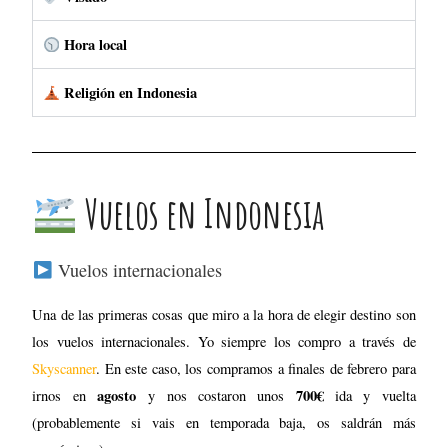
Vuelos internacionales
Una de las primeras cosas que miro a la hora de elegir destino son
los vuelos internacionales. Yo siempre los compro a través de
Skyscanner
. En este caso, los compramos a finales de febrero para
agosto
700€
irnos en
y nos costaron unos
ida y vuelta
(probablemente si vais en temporada baja, os saldrán más
económicos).
Turikish Airlines
Volamos con
haciendo una escala en
Estambul
.
Vuelos internos
Indonesia es un país muy grande y formado por 17.000 islas, así
vuelo interno
que casi seguro que necesitareis coger un
en algún