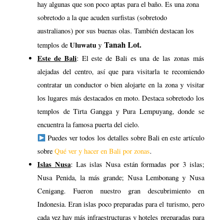
templos de Tirta Gangga y Pura Lempuyang, donde se
encuentra la famosa puerta del cielo.
Puedes ver todos los detalles sobre Bali en este artículo
sobre
Qué ver y hacer en Bali por zonas
.
Islas Nusa
: Las islas Nusa están formadas por 3 islas;
Nusa Penida, la más grande; Nusa Lembonang y Nusa
Cenigang. Fueron nuestro gran descubrimiento en
Indonesia. Eran islas poco preparadas para el turismo, pero
cada vez hay más infraestructuras y hoteles preparadas para
los visitantes. Nusa Cenigang y Lembonang son las más
enfocadas en este sentido, pues son más pequeñas y hay
más hoteles. Nusa Penida es un poco más virgen en ese
sentido y, por ejemplo, las carreteras no están demasiado
preparadas, pero tiene unos paisajes y unas localizaciones
Playa Kelingking
impresionantes como la famosa
. El
único inconveniente es que solo se pueden visitar por libre
en moto, así que o bien sabes conducirla o aprendes (como