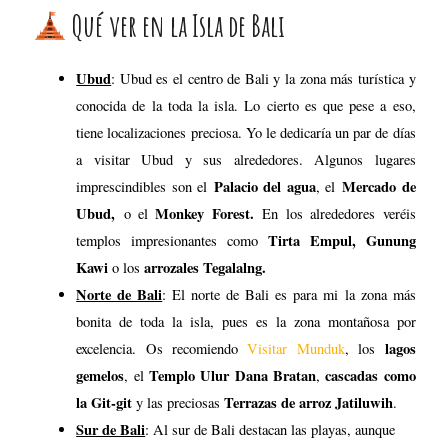
Tirta Empul, Gunung
templos impresionantes como
Kawi
arrozales Tegalalng.
o los
Norte de Bali
: El norte de Bali es para mi la zona más
bonita de toda la isla, pues es la zona montañosa por
lagos
excelencia. Os recomiendo
Visitar Munduk
, los
gemelos
Templo Ulur Dana Bratan
cascadas como
, el
,
la Git-git
Terrazas de arroz Jatiluwih
y las preciosas
.
Sur de Bali
: Al sur de Bali destacan las playas, aunque
hay algunas que son poco aptas para el baño. Es una zona
sobretodo a la que acuden surfistas (sobretodo
australianos) por sus buenas olas. También destacan los
Tanah Lot.
Uluwatu
templos de
y
Este de Bali
: El este de Bali es una de las zonas más
alejadas del centro, así que para visitarla te recomiendo
contratar un conductor o bien alojarte en la zona y visitar
los lugares más destacados en moto. Destaca sobretodo los