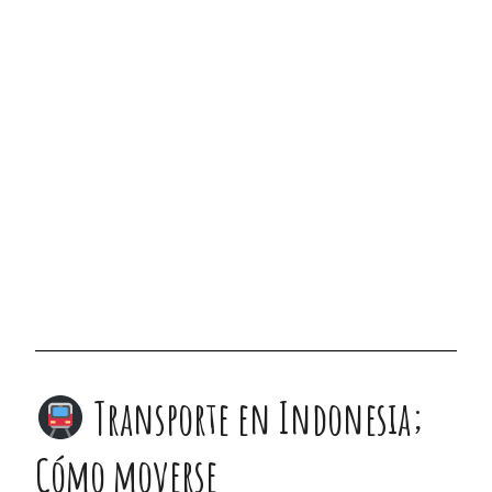
Transporte en Indonesia;
Cómo moverse
¿Cómo moverse por Indonesia? Pues estoy segura de que
utilizarás todos los transportes habidos y por haber. Nosotras
sutilizamos el avión, el coche, el barco, la moto y el autobús.
Te dejo un post detallado explicando cómo nos movimos
entre islas y por dentro de cada isla en particular: