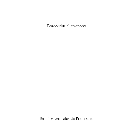
Templos centrales de Prambanan
Qué ver en la Isla de Bali
Ubud
: Ubud es el centro de Bali y la zona más turística y
conocida de la toda la isla. Lo cierto es que pese a eso,
tiene localizaciones preciosa. Yo le dedicaría un par de días
a visitar Ubud y sus alrededores. Algunos lugares
Palacio del agua
Mercado de
imprescindibles son el
, el
Ubud,
Monkey Forest.
o el
En los alrededores veréis