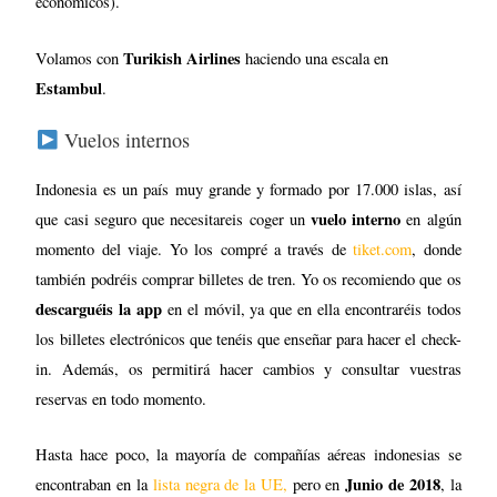
momento del viaje. Yo los compré a través de
tiket.com
, donde
también podréis comprar billetes de tren. Yo os recomiendo que os
descarguéis la app
en el móvil, ya que en ella encontraréis todos
los billetes electrónicos que tenéis que enseñar para hacer el check-
in. Además, os permitirá hacer cambios y consultar vuestras
reservas en todo momento.
Hasta hace poco, la mayoría de compañías aéreas indonesias se
Junio de 2018
encontraban en la
lista negra de la UE,
pero en
, la
Comisión Europea las retiró de la misma. Así que podéis estar
tranquilos
Los vuelos que nosotras hicimos fueron estos:
Yakarta-Pangkalan Bun
Nam Air: 55 €
(Borneo) con
/persona
Pangkalan Bun-Semarang
Wings:
30 € /persona
con