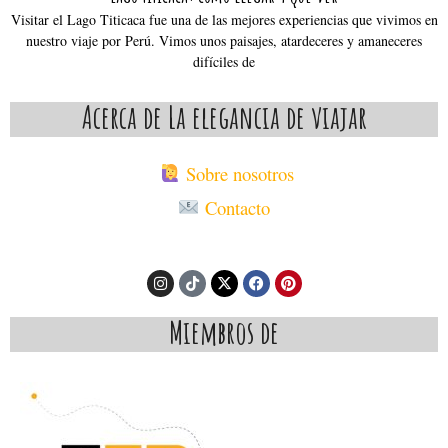
Visitar el Lago Titicaca fue una de las mejores experiencias que vivimos en
nuestro viaje por Perú. Vimos unos paisajes, atardeceres y amaneceres
difíciles de
Acerca de La elegancia de viajar
Sobre nosotros
Contacto
I
T
X
F
P
n
i
-
a
i
s
k
t
c
n
t
t
w
e
t
Miembros de
a
o
i
b
e
g
k
t
o
r
r
t
o
e
a
e
k
s
m
r
t