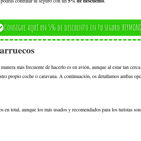
5% de descuento
, podrás contratar tu seguro con un
.
Consigue aquí un 5% de descuento en tu seguro HEYMON
arruecos
manera más frecuente de hacerlo es en avión, aunque al estar tan cerca 
estro propio coche o caravana. A continuación, os detallamos ambas op
 en total, aunque los más usados y recomendados para los turistas son