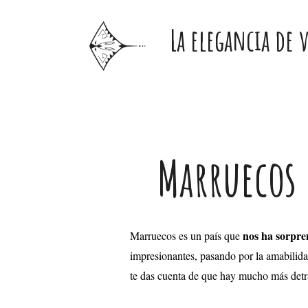
Ir
La elegancia de 
al
contenido
Navegación
Marruecos 
de
entradas
nos ha sorpre
Marruecos es un país que
impresionantes, pasando por la amabilidad 
te das cuenta de que hay mucho más detrás