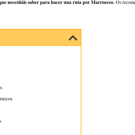
que necesitáis saber para hacer una ruta por Marruecos
. Os recome
.
os
rruecos
s