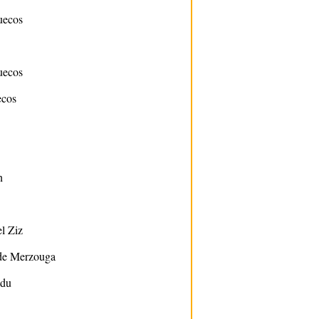
uecos
uecos
ecos
n
l Ziz
 de Merzouga
adu