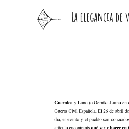
Ir
La elegancia de 
al
contenido
Navegación
de
entradas
Guernica
y Luno (o Gernika-Lumo en eu
Guerra Civil Española. El 26 de abril d
día, el evento y el pueblo son conocid
qué ver y hacer en
artículo encontrarás