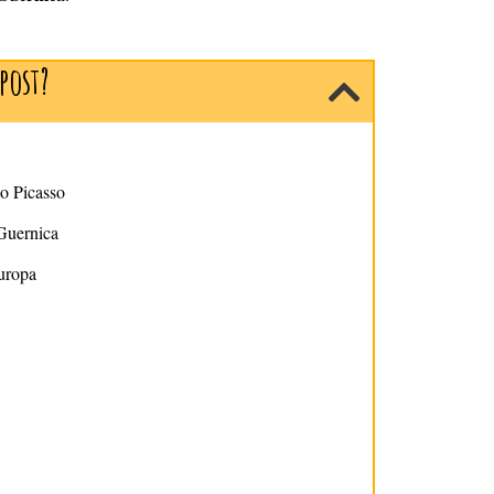
post?
o Picasso
Guernica
uropa