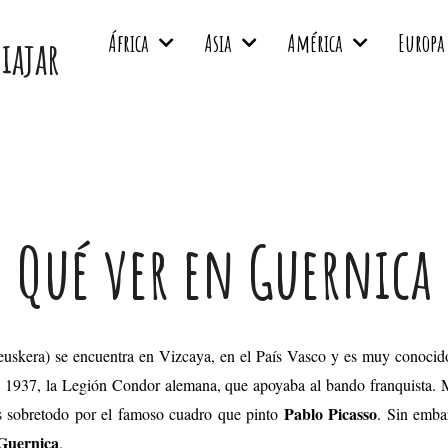
África
Asia
América
Europa
viajar
Qué ver en Guernica
skera) se encuentra en Vizcaya, en el País Vasco y es muy conocido
e 1937, la Legión Condor alemana, que apoyaba al bando franquista. 
Pablo Picasso
os sobretodo por el famoso cuadro que pinto
. Sin emba
 Guernica
.